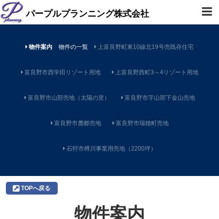
パープルプランニング株式会社
物件案内
物件の一覧
上富良野町東10線北19号売既存住宅
富良野市西学田リゾート用地
上富良野西町3～4リゾート用地
富良野市山部売地（太陽の里）
富良野市字山部下金山売地
富良野市麓郷売地
富良野市瑞穂町売地
石狩市樽川事業用売地（2200坪）
TOPへ戻る
物件案内