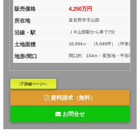
販売価格
4,250万円
富良野市字山部
所在地
ＪＲ山部駅から車で7分
沿線・駅
16,694㎡ （5,049坪）（坪単価0.
土地面積
間口約 154ｍ・変形地・平坦地
地形/間口
詳細ページへ
資料請求（無料）
お問合せ