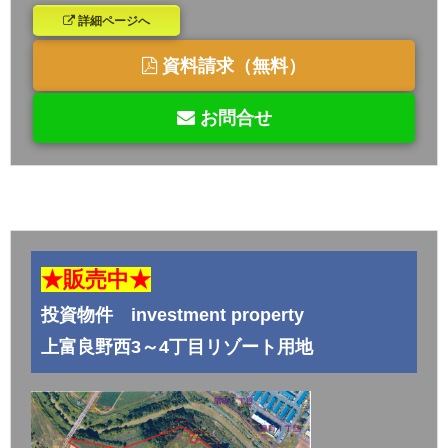
詳細ページへ
資料請求（無料）
お問合せ
★販売中★
投資物件 investment property
上富良野西3～4丁目リゾート用地