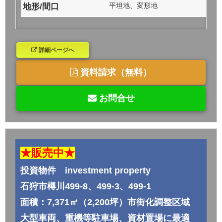
平坦地、変形地
地形/間口
詳細ページへ
資料請求（無料）
お問合せ
★販売中★
投資物件 investment property
石狩市樽川499-8、499-3、499-1
面積：7,371㎡（2,200坪）市街化調整区域
大型車両、重機等駐車場、資材置場に最適