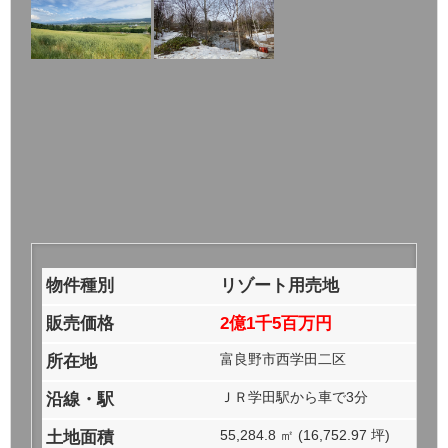
物件種別
リゾート用売地
販売価格
2億1千5百万円
富良野市西学田二区
所在地
ＪＲ学田駅から車で3分
沿線・駅
55,284.8 ㎡ (16,752.97 坪)
土地面積