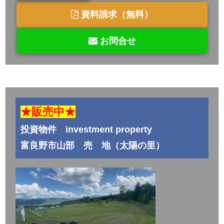
資料請求（無料）
お問合せ
★販売中★
投資物件 investment property
富良野市山部 売 地（太陽の里）