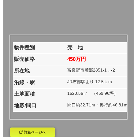
物件種別
売 地
販売価格
450万円
富良野市麓郷2851-1，-2
所在地
JR布部駅より 12.5ｋｍ
沿線・駅
1520.56㎡ （459.96坪）
土地面積
間口約32.71ｍ・奥行約46.81ｍ・
地形/間口
詳細ページへ