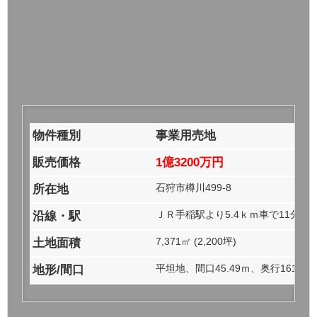
物件種別
事業用売地
販売価格
1億3200万円
石狩市樽川499-8
所在地
ＪＲ手稲駅より5.4ｋｍ車で11分
沿線・駅
7,371㎡ (2,200坪)
土地面積
平坦地、間口45.49ｍ、奥行161.85
地形/間口