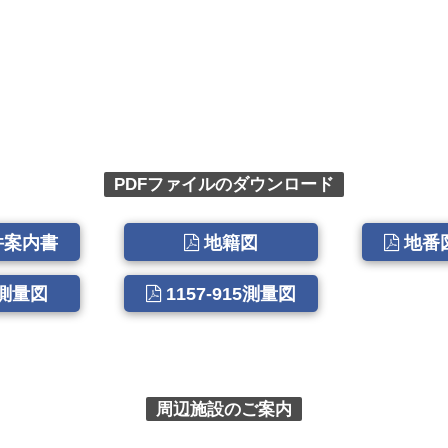
PDFファイルのダウンロード
件案内書
地籍図
地番
測量図
1157-915測量図
周辺施設のご案内