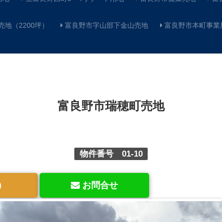
地（2200坪）
富良野市字山部下金山売地
富良野市本町事業
富良野市瑞穂町売地
物件番号 01-10
）
お問合せ