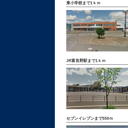
東小学校まで1ｋｍ
JR富良野駅まで1ｋｍ
セブンイレブンまで550ｍ