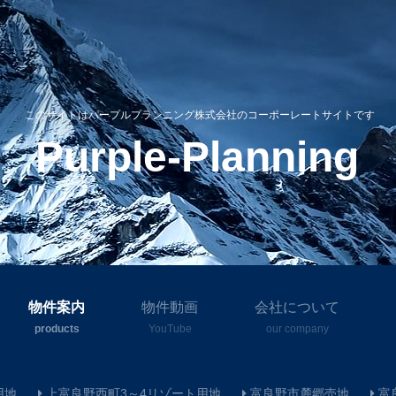
このサイトはパープルプランニング株式会社のコーポーレートサイトです
Purple-Planning
物件案内
物件動画
会社について
products
YouTube
our company
用地
上富良野西町3～4リゾート用地
富良野市麓郷売地
富